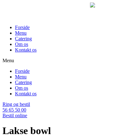
Videre
til
indhold
Forside
Menu
Catering
Om os
Kontakt os
Menu
Forside
Menu
Catering
Om os
Kontakt os
Ring og bestil
56 65 50 00
Bestil online
Lakse bowl