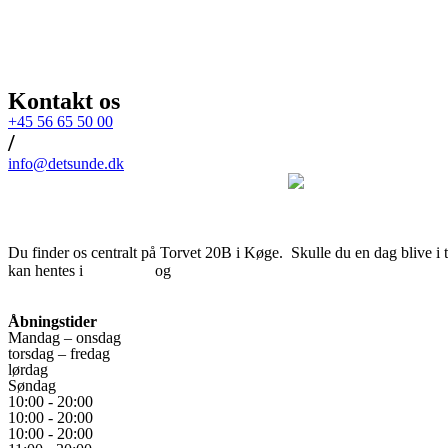
Kontakt os
+45 56 65 50 00
/
info@detsunde.dk
Du finder os centralt på Torvet 20B i Køge. Skulle du en dag blive i tv
kan hentes i
App Store
og
Google Play
.
Download Fødevarestyrelsens kontrolrapport
Åbningstider
Mandag – onsdag
torsdag – fredag
lørdag
Søndag
10:00 - 20:00
10:00 - 20:00
10:00 - 20:00