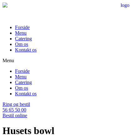
Videre
til
indhold
Forside
Menu
Catering
Om os
Kontakt os
Menu
Forside
Menu
Catering
Om os
Kontakt os
Ring og bestil
56 65 50 00
Bestil online
Husets bowl