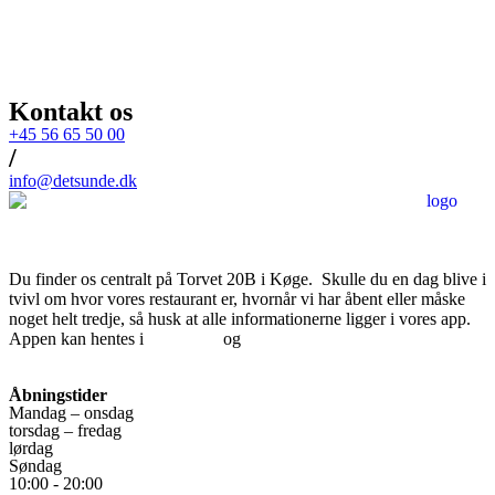
Kontakt os
+45 56 65 50 00
/
info@detsunde.dk
Du finder os centralt på Torvet 20B i Køge. Skulle du en dag blive i
tvivl om hvor vores restaurant er, hvornår vi har åbent eller måske
noget helt tredje, så husk at alle informationerne ligger i vores app.
Appen kan hentes i
App Store
og
Google Play
.
Download Fødevarestyrelsens kontrolrapport
Åbningstider
Mandag – onsdag
torsdag – fredag
lørdag
Søndag
10:00 - 20:00