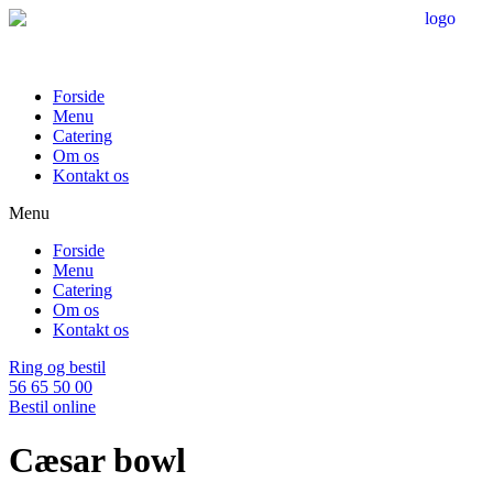
Videre
til
indhold
Forside
Menu
Catering
Om os
Kontakt os
Menu
Forside
Menu
Catering
Om os
Kontakt os
Ring og bestil
56 65 50 00
Bestil online
Cæsar bowl